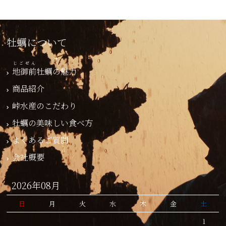
牡蠣について
じごぜん
地御前
牡蠣の魅力
商品紹介
峠水産のこだわり
牡蠣の美味しい食べ方
よくあるご質問
会社概要
2026年08月
日
月
火
水
木
金
土
1