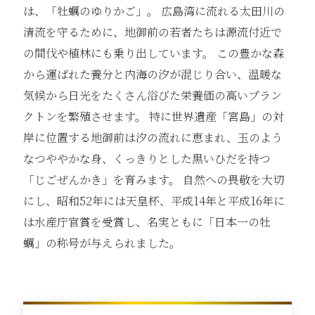
は、「牡蠣のゆりかご」。 広島湾に流れる太田川の
清流を守るために、地御前の若者たちは源流付近で
の間伐や植林にも乗り出しています。 この豊かな森
から運ばれた養分と内海の汐が混じり合い、温暖な
気候から日光をたくさん浴びた栄養価の高いプラン
クトンを繁殖させます。 特に世界遺産「宮島」の対
岸に位置する地御前は汐の流れに恵まれ、玉のよう
なつややかな身、くっきりとした黒いひだを持つ
「じごぜんかき」を育みます。 自然への畏敬を大切
にし、昭和52年には天皇杯、平成14年と平成16年に
は水産庁官賞を受賞し、名実ともに「日本一の牡
蠣」の称号が与えられました。