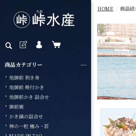
HOME
商品紹
商品カテゴリー
地御前 剥き身
地御前 殻付かき
地御前かき 詰合せ
御前焼
かき鍋の詰合せ
神の一粒 極み・匠
MADE IN TAO