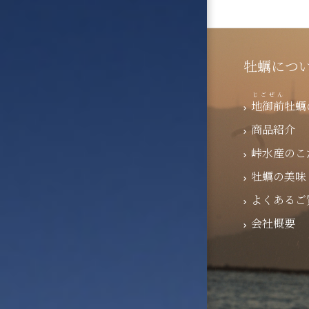
牡蠣につ
じごぜん
地御前
牡蠣
商品紹介
峠水産のこ
牡蠣の美味
よくあるご
会社概要