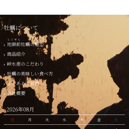
牡蠣について
じごぜん
地御前
牡蠣の魅力
商品紹介
峠水産のこだわり
牡蠣の美味しい食べ方
よくあるご質問
会社概要
2026年08月
日
月
火
水
木
金
土